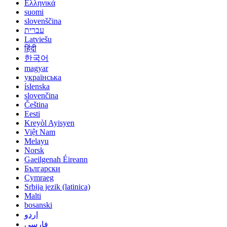
Ελληνικά
suomi
slovenščina
עברית
Latviešu
हिंदी
한국어
magyar
українська
íslenska
slovenčina
Čeština
Eesti
Kreyòl Ayisyen
Việt Nam
Melayu
Norsk
Gaeilgenah Éireann
Български
Cymraeg
Srbija jezik (latinica)
Malti
bosanski
اردو
فارسی