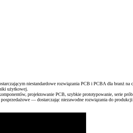
tarczającym niestandardowe rozwiązania PCB i PCBA dla branż na ca
niki użytkowej.
 komponentów, projektowanie PCB, szybkie prototypowanie, serie pró
e posprzedażowe — dostarczając niezawodne rozwiązania do produkcji e