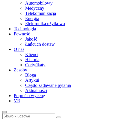
Automobilowy
Medyczny
Telekomunikacja
Energia
Elektronika użytkowa
Technologia
Pewność
Jakość
Łańcuch dostaw
O nas
Klienci
Historia
Certyfikaty
Zasoby
Bloga
Artykuł
Często zadawane pytania
Aktualności
Poproś o wycenę
VR