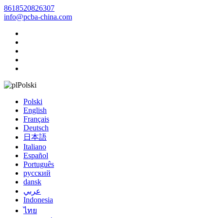
8618520826307
info@pcba-china.com
Polski
Polski
English
Français
Deutsch
日本語
Italiano
Español
Português
русский
dansk
عربي
Indonesia
ไทย