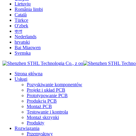
Lietuvių
România limbi
Català
Türkçe
O'zbek
বাংলা
Nederlands
hrvatski
Bai Miaowen
Svenska
Strona główna
Usługi
Pozyskiwanie komponentów
Projekt i układ PCB
Prototypowanie PCB
Produkcja PCB
Montaż PCB
Testowanie i kontrola
Montaż skrzynki
Produkty
Rozwiązania
Przemysłowy